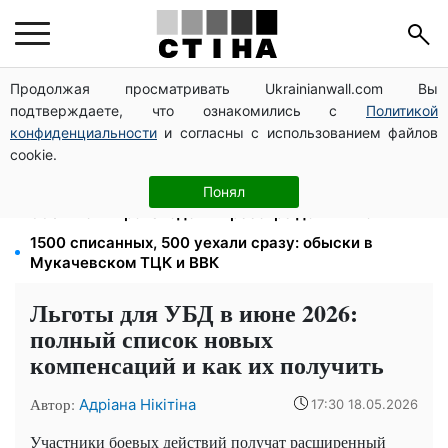
Продолжая просматривать Ukrainianwall.com Вы
100 000 грн за 18 месяцев: Укрзализныця отменила
подтверждаете, что ознакомились с
Политикой
ежемесячные выплаты мобилизованным
конфиденциальности
и согласны с использованием файлов
120 грн в день только на дорогу: киевляне массово
cookie.
увольняются из-за тарифа 30 грн за проезд
113 млрд грн задолжали украинцы за коммуналку:
Понял
830 тысяч производств в реестре должников
1500 списанных, 500 уехали сразу: обыски в
Мукачевском ТЦК и ВВК
Льготы для УБД в июне 2026:
полный список новых
компенсаций и как их получить
Автор:
Адріана Нікітіна
17:30 18.05.2026
Участники боевых действий получат расширенный