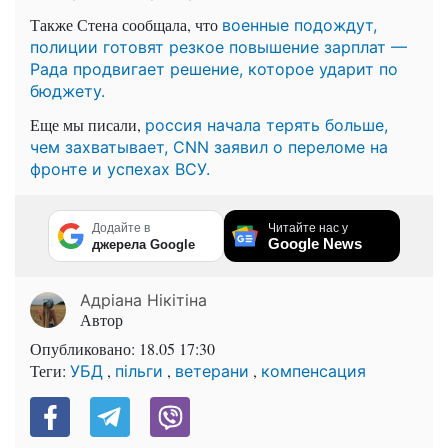
Также Стена сообщала, что
военные подождут,
полиции готовят резкое повышение зарплат —
Рада продвигает решение, которое ударит по
бюджету.
Еще мы писали,
россия начала терять больше,
чем захватывает, CNN заявил о переломе на
фронте и успехах ВСУ.
Додайте в
Читайте нас у
Google News
джерела Google
Адріана Нікітіна
Автор
Опубликовано:
18.05 17:30
Теги:
,
,
,
УБД
пільги
ветерани
компенсация