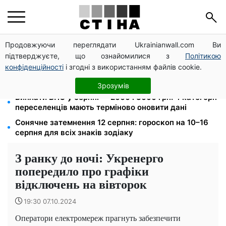
Продовжуючи переглядати Ukrainianwall.com Ви
120 000 грн на авто: компенсацію для ветеранів
підтверджуєте, що ознайомилися з
Політикою
хочуть поширити на III групу інвалідності
конфіденційності
і згодні з використанням файлів cookie.
Пенсія по інвалідності III групи з вересня: від 2595
до 10 625 грн — хто скільки отримає
Зрозумів
Виплати ВПО у серпні — 2000 і 3000 грн: 4 категорії
переселенців мають терміново оновити дані
Сонячне затемнення 12 серпня: гороскоп на 10–16
серпня для всіх знаків зодіаку
З ранку до ночі: Укренерго
попередило про графіки
відключень на вівторок
19:30 07.10.2024
Оператори електромереж прагнуть забезпечити