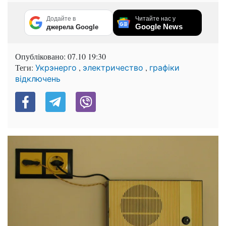
Додайте в
Читайте нас у
Google News
джерела Google
Опубліковано:
07.10 19:30
Теги:
,
,
Укрэнерго
электричество
графіки
відключень