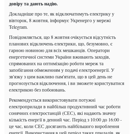
довіру та дають надію.
Докладніше про те, як відключатимуть електрику у
вівторок, 8 жовтня, інформує Укренерго у мережі
Telegram.
Повідомляється, що 8 жовтня очікується відсутність
планових відключень електрики, що, безумовно, є
гарною новиною для всіх мешканців. Оператори
енергетичної системи України вживають заходів,
спрямованих на оптимізацію роботи мереж та
запобігання обмеженням у подачі електроенергії. У
зв'язку з цим важливо пам'ятати, що в цей день не
прогнозується відключення, і ви зможете користуватися
електрикою без побоювань.
Рекомендується використовувати потужні
електроприлади в найбільш продуктивний час роботи
сонячних електростанцій (СЕС), які надають значну
кількість енергії в денний час. Період з 10:00 до 16:00 -
це час, коли СЕС досягають найбільшого вироблення
енергії. Використання в цей період таких приладів, як