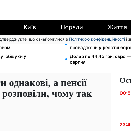
Київ
Поради
Життя
підтверджуєте, що ознайомилися з
Політикою конфіденційності
і 
раді: двоє загиблих,
113 млрд грн заборгували у
ервом
проваджень у реєстрі бор
зу: обшуки у
Долар по 44,45 грн, євро —
серпня
Ос
 однакові, а пенсії
 розповіли, чому так
00:5
23:4