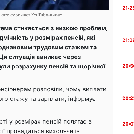
21:2
Фото: скриншот YouTube-видео
ема стикається з низкою проблем,
дмінність у розмірах пенсій, які
21:0
однаковим трудовим стажем та
 Ця ситуація виникає через
ули розрахунку пенсій та щорічної
20:5
енсіонерам розповіли, чому виплати
ого стажу та зарплати, інформує
20:2
ті у розмірах пенсій полягає в
20:0
ії провадиться виходячи із