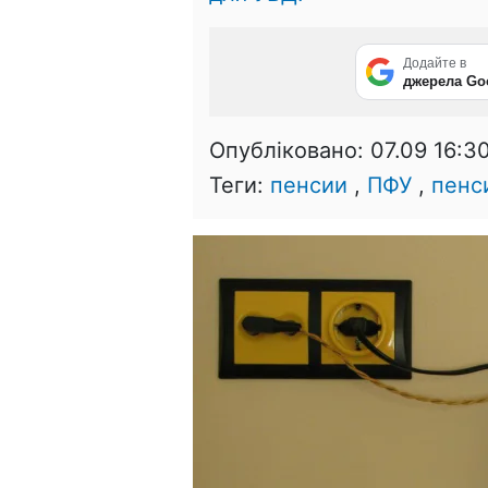
Додайте в
джерела Go
Опубліковано:
07.09 16:3
Теги:
пенсии
,
ПФУ
,
пенс