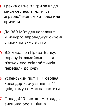
Гречка сягне 83 грн за кг до
3
кінця серпня: в Інституті
аграрної економіки пояснили
причини
До 350 МВт для населення:
9
Міненерго впроваджує окремі
списки на зиму й літо
9,2 млрд грн ПриватБанку:
0
справу Коломойського та
п'ятьох екс-співробітників
передали до суду
Успенський піст 1–14 серпня:
5
календар харчування на 14
днів, кому не можна постити
Понад 400 тис. кв. м складів
7
знищила росія: ціни в