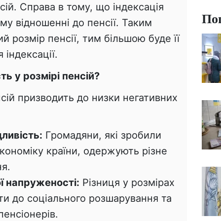
сій. Справа в тому, що індексація
По
му відношенні до пенсії. Таким
й розмір пенсії, тим більшою буде її
 індексації.
ть у розмірі пенсій?
нсій призводить до низки негативних
ливість:
Громадяни, які зробили
кономіку країни, одержують різне
я.
ї напруженості:
Різниця у розмірах
ти до соціального розшарування та
енсіонерів.