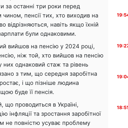
ти за останні три роки перед
 чином, пенсії тих, хто виходив на
19:5
єво відрізняються, навіть якщо їхній
 зарплати були однаковими.
ий вийшов на пенсію у 2024 році,
19:2
нсію, ніж той, хто вийшов на пенсію
 у них однаковий стаж та рівень
'язано з тим, що середня заробітна
19:0
зростає, і що пізніше людина
щою буде її пенсія.
, що проводиться в Україні,
18:5
ю інфляції та зростання заробітної
зм не повністю усуває проблему