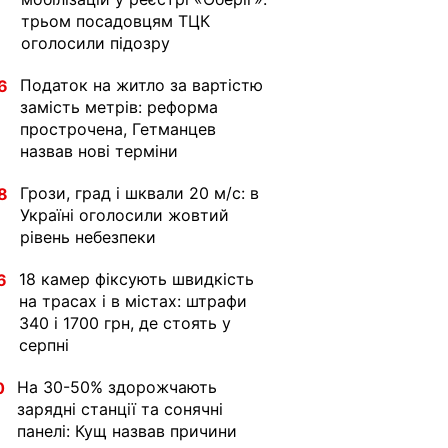
трьом посадовцям ТЦК
оголосили підозру
Податок на житло за вартістю
6
замість метрів: реформа
прострочена, Гетманцев
назвав нові терміни
Грози, град і шквали 20 м/с: в
8
Україні оголосили жовтий
рівень небезпеки
18 камер фіксують швидкість
6
на трасах і в містах: штрафи
340 і 1700 грн, де стоять у
серпні
На 30-50% здорожчають
0
зарядні станції та сонячні
панелі: Кущ назвав причини