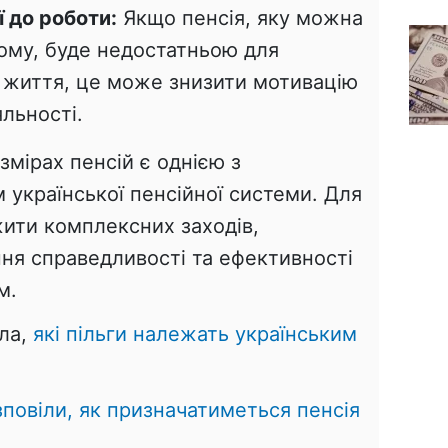
 до роботи:
Якщо пенсія, яку можна
ому, буде недостатньою для
о життя, це може знизити мотивацію
яльності.
змірах пенсій є однією з
української пенсійної системи. Для
жити комплексних заходів,
ня справедливості та ефективності
м.
ала,
які пільги належать українським
повіли, як призначатиметься пенсія