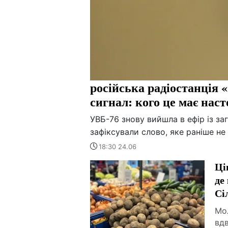
російська радіостанція 
сигнал: кого це має нас
УВБ-76 знову вийшла в ефір із з
зафіксували слово, яке раніше не
18:30 24.06
Ці
де
Сі
Мо
вдв