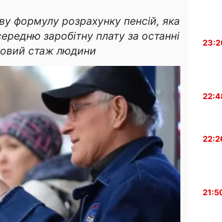
ву формулу розрахунку пенсій, яка
ередню заробітну плату за останні
23:2
удовий стаж людини
22:4
22:2
21:5