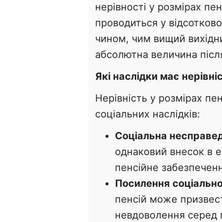
нерівності у розмірах пен
проводиться у відсотково
чином, чим вищий вихідни
абсолютна величина після
Які наслідки має нерівніс
Нерівність у розмірах пе
соціальних наслідків:
Соціальна несправед
однаковий внесок в е
пенсійне забезпеченн
Посилення соціально
пенсій може призвес
невдоволення серед п