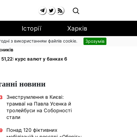
Історії
Харків
згодні з використанням файлів cookie.
Зрозумів
країнці за комуналку: 830 тисяч
жників
 51,22: курс валют у банках 6
танні новини
Знеструмлення в Києві:
3
трамваї на Павла Усенка й
тролейбуси на Соборності
стали
Понад 120 фіктивних
9
мобілізацій у реєстрі «Оберіг»: