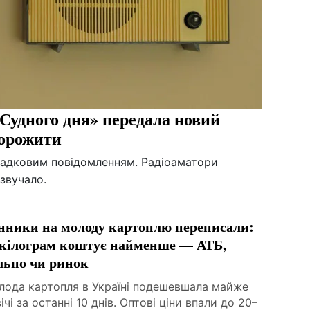
«Судного дня» передала новий
торожити
агадковим повідомленням. Радіоаматори
 звучало.
нники на молоду картоплю переписали:
 кілограм коштує найменше — АТБ,
льпо чи ринок
лода картопля в Україні подешевшала майже
ічі за останні 10 днів. Оптові ціни впали до 20–