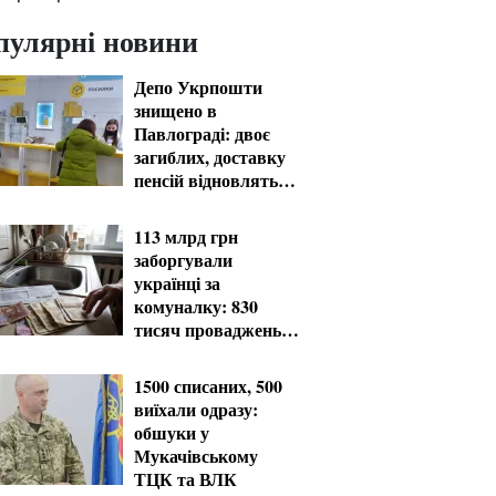
пулярні новини
Депо Укрпошти
знищено в
Павлограді: двоє
загиблих, доставку
пенсій відновлять
резервом
113 млрд грн
заборгували
українці за
комуналку: 830
тисяч проваджень у
реєстрі боржників
1500 списаних, 500
виїхали одразу:
обшуки у
Мукачівському
ТЦК та ВЛК