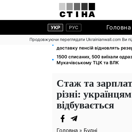
Головна
УКР
РУС
Продовжуючи переглядати Ukrainianwall.com Ви 
Депо Укрпошти знищено в Павлог
доставку пенсій відновлять рез
1500 списаних, 500 виїхали одра
Мукачівському ТЦК та ВЛК
Стаж та зарплати
різні: українцям
відбувається
Головна
»
Будні