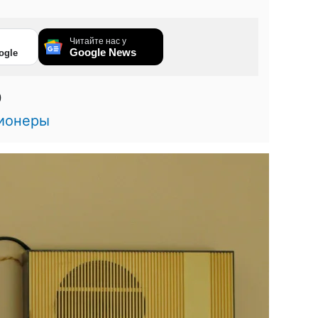
Читайте нас у
Google News
ogle
0
ионеры