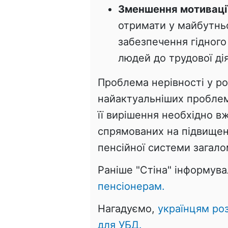
Зменшення мотивації
отримати у майбутнь
забезпечення гідног
людей до трудової ді
Проблема нерівності у ро
найактуальніших проблем 
її вирішення необхідно в
спрямованих на підвищен
пенсійної системи загало
Раніше "Стіна" інформув
пенсіонерам.
Нагадуємо,
українцям роз
для УБД.