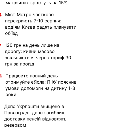
магазинах зростуть на 15%
Міст Метро частково
4
перекриють 7-10 серпня:
водіям Києва радять планувати
об'їзд
120 грн на день лише на
7
дорогу: кияни масово
звільняються через тариф 30
грн за проїзд
Працюєте повний день —
4
отримуйте єЯсла: ПФУ пояснив
умови допомоги на дитину 1-3
роки
Депо Укрпошти знищено в
1
Павлограді: двоє загиблих,
доставку пенсій відновлять
резервом