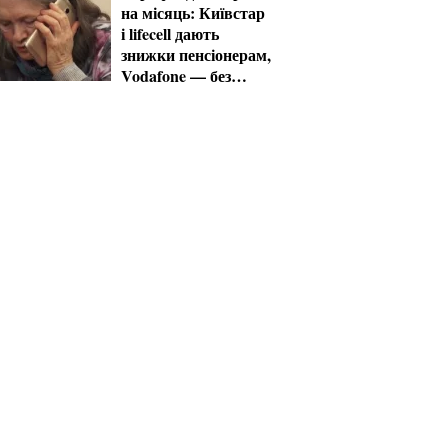
на місяць: Київстар
і lifecell дають
знижки пенсіонерам,
Vodafone — без
пільг