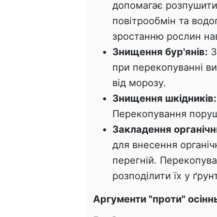
допомагає розпушити
повітрообмін та вод
зростанню рослин нав
Знищення бур'янів:
З
при перекопуванні ви
від морозу.
Знищення шкідників:
Перекопування порушує
Закладення органічн
для внесення органіч
перегній. Перекопува
розподілити їх у ґрунт
Аргументи "проти" осінн