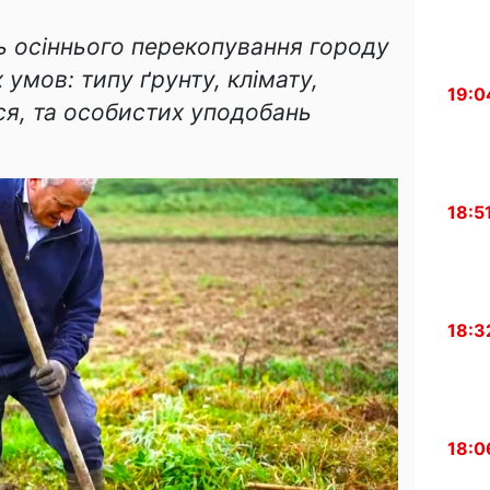
ь осіннього перекопування городу
 умов: типу ґрунту, клімату,
19:0
я, та особистих уподобань
18:5
18:3
18:0