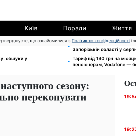
Київ
Поради
Життя
підтверджуєте, що ознайомилися з
Політикою конфіденційності
і 
ці за комуналку: 830 тисяч
1-2 набори гігієни на сім'ю
Запорізькій області у серпн
зу: обшуки у
Тариф від 190 грн на місяць
пенсіонерам, Vodafone — бе
Ос
 наступного сезону:
льно перекопувати
19:5
19:2