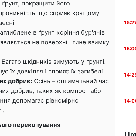
 ґрунт, покращити його
опроникність, що сприяє кращому
есні.
15:2
аглиблене в ґрунт коріння бур'янів
являється на поверхні і гине взимку
15:0
Багато шкідників зимують у ґрунті.
 їх довкілля і сприяє їх загибелі.
14:2
их добрив:
Осінь – оптимальний час
них добрив, таких як компост або
ння допомагає рівномірно
14:0
і.
ього перекопування
По