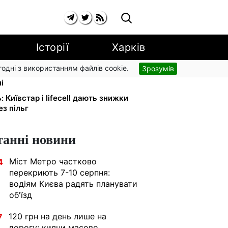
Історії
Харків
згодні з використанням файлів cookie.
Зрозумів
: UNICEF роздає допомогу в
і
: Київстар і lifecell дають знижки
з пільг
танні новини
Міст Метро частково
4
перекриють 7-10 серпня:
водіям Києва радять планувати
об'їзд
120 грн на день лише на
7
дорогу: кияни масово