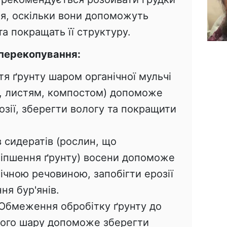
ня, оскільки вони допоможуть
та покращать її структуру.
 перекопування:
я ґрунту шаром органічної мульчі
, листям, компостом) допоможе
озії, зберегти вологу та покращити
в сидератів (рослин, що
іпшення ґрунту) восени допоможе
нічною речовиною, запобігти ерозії
ня бур'янів.
 Обмеження обробітку ґрунту до
ого шару допоможе зберегти