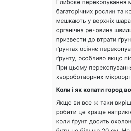
Глибоке перекопування 
багаторічних рослин та к
мешкають у верхніх шара
органічна речовина швид
призвести до втрати ґру
ґрунтах осіннє перекопув
ґрунту, особливо якщо пі
При цьому перекопуванн
хвороботворних мікроорга
Коли і як копати город в
Якщо ви все ж таки вирі
робити це краще наприкін
коли ґрунт досить охоло
бути не більше 20 см. Н