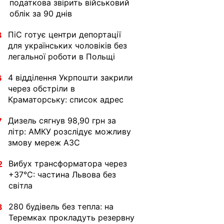
податкова звірить військовий
облік за 90 днів
ПіС готує центри депортації
3
для українських чоловіків без
легальної роботи в Польщі
4 відділення Укрпошти закрили
6
через обстріли в
Краматорську: список адрес
Дизель сягнув 98,90 грн за
7
літр: АМКУ розслідує можливу
змову мереж АЗС
Вибух трансформатора через
2
+37°C: частина Львова без
світла
280 будівель без тепла: на
3
Теремках прокладуть резервну