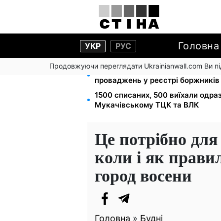
Головна
УКР
РУС
Продовжуючи переглядати Ukrainianwall.com Ви 
113 млрд грн заборгували україн
проваджень у реєстрі боржників
1500 списаних, 500 виїхали одра
Мукачівському ТЦК та ВЛК
Це потрібно для
коли і як прави
город восени
Головна
»
Будні