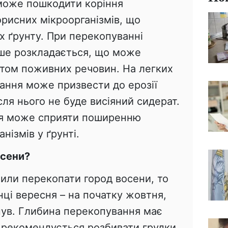
може пошкодити коріння
орисних мікроорганізмів, що
х ґрунту. При перекопуванні
ше розкладається, що може
нтом поживних речовин. На легких
ання може призвести до ерозії
сля нього не буде висіяний сидерат.
я може сприяти поширенню
нізмів у ґрунті.
осени?
шили перекопати город восени, то
ці вересня – на початку жовтня,
нув. Глибина перекопування має
е рекомендується розбивати грудки