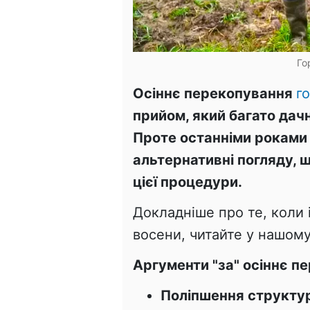
Го
Осіннє перекопування
г
прийом, який багато дач
Проте останніми роками 
альтернативні погляду, щ
цієї процедури.
Докладніше про те, коли 
восени, читайте у нашому
Аргументи "за" осіннє п
Поліпшення структур