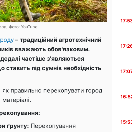
17:5
род. Фото: YouTube
ороду
– традиційний агротехнічний
17:2
ників вважають обов'язковим.
дедалі частіше з'являються
о ставить під сумнів необхідність
17:0
і як правильно перекопувати город
16:5
 матеріалі.
ерекопування:
15:5
и ґрунту:
Перекопування