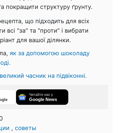
а покращити структуру ґрунту.
рецепта, що підходить для всіх
 всі "за" та "проти" і вибрати
іант для вашої ділянки.
ала,
як за допомогою шоколаду
оді.
великий часник на підвіконні.
Читайте нас у
Google News
ogle
0
ции
,
советы