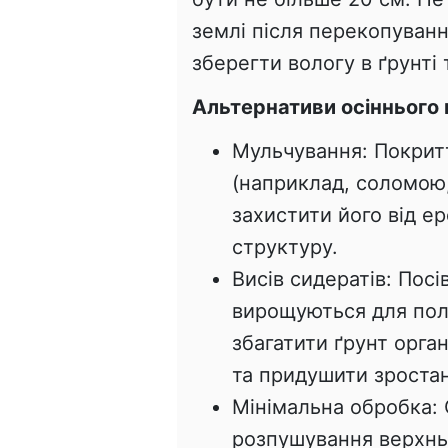
землі після перекопуван
зберегти вологу в ґрунті 
Альтернативи осіннього
Мульчування: Покритт
(наприклад, соломою
захистити його від ер
структуру.
Висів сидератів: Посі
вирощуються для пол
збагатити ґрунт орга
та придушити зростан
Мінімальна обробка:
розпушування верхнь