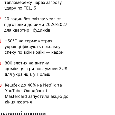
тепломережу через загрозу
удару по ТЕЦ-5
20 годин без світла: чекліст
7
підготовки до зими 2026-2027
для квартир і будинків
+50°C на термометрах:
6
українці фіксують пекельну
спеку по всій країні — кадри
800 злотих на дитину
9
щомісяця: три нові умови ZUS
для українців у Польщі
Кешбек до 40% на Netflix та
6
YouTube: Ощадбанк і
Mastercard запустили акцію до
кінця жовтня
пулярні новини