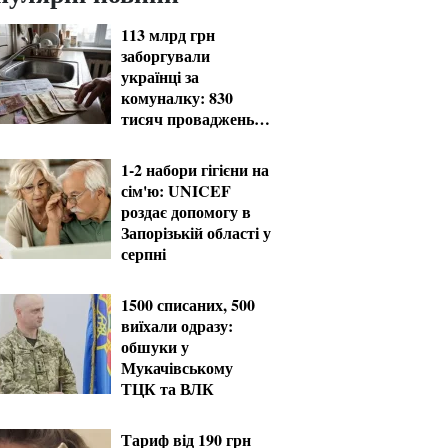
113 млрд грн
заборгували
українці за
комуналку: 830
тисяч проваджень у
реєстрі боржників
1-2 набори гігієни на
сім'ю: UNICEF
роздає допомогу в
Запорізькій області у
серпні
1500 списаних, 500
виїхали одразу:
обшуки у
Мукачівському
ТЦК та ВЛК
Тариф від 190 грн