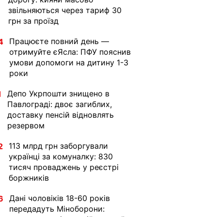
звільняються через тариф 30
грн за проїзд
Працюєте повний день —
4
отримуйте єЯсла: ПФУ пояснив
умови допомоги на дитину 1-3
роки
Депо Укрпошти знищено в
1
Павлограді: двоє загиблих,
доставку пенсій відновлять
резервом
113 млрд грн заборгували
2
українці за комуналку: 830
тисяч проваджень у реєстрі
боржників
Дані чоловіків 18-60 років
6
передадуть Міноборони: